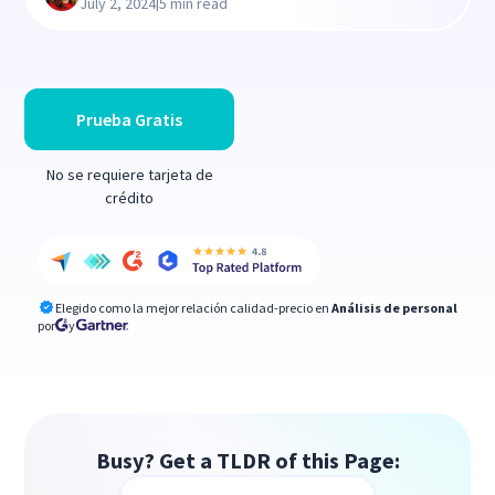
|
July 2, 2024
5 min read
Prueba Gratis
No se requiere tarjeta de
crédito
Elegido como la mejor relación calidad-precio en
Análisis de personal
por
y
Busy? Get a TLDR of this Page: