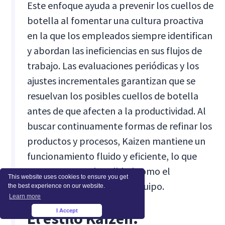
Este enfoque ayuda a prevenir los cuellos de
botella al fomentar una cultura proactiva
en la que los empleados siempre identifican
y abordan las ineficiencias en sus flujos de
trabajo. Las evaluaciones periódicas y los
ajustes incrementales garantizan que se
resuelvan los posibles cuellos de botella
antes de que afecten a la productividad. Al
buscar continuamente formas de refinar los
productos y procesos, Kaizen mantiene un
funcionamiento fluido y eficiente, lo que
aumenta tanto la calidad como el
This website uses cookies to ensure you get
compromiso general del equipo.
the best experience on our website.
Learn more
I Accept
El estilo Kaizen:
×