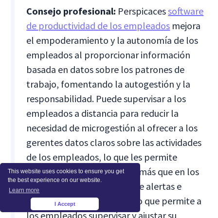
Consejo profesional:
Perspicaces
software
de productividad de los empleados
mejora
el empoderamiento y la autonomía de los
empleados al proporcionar información
basada en datos sobre los patrones de
trabajo, fomentando la autogestión y la
responsabilidad. Puede supervisar a los
empleados a distancia para reducir la
necesidad de microgestión al ofrecer a los
gerentes datos claros sobre las actividades
de los empleados, lo que les permite
centrarse en los resultados más que en los
This website uses cookies to ensure you get
the best experience on our website.
procesos. El software admite alertas e
Learn more
informes personalizables, lo que permite a
I Accept
×
los empleados supervisar y ajustar su