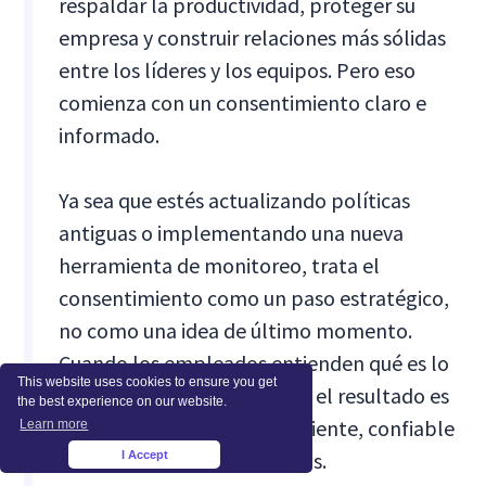
respaldar la productividad, proteger su
empresa y construir relaciones más sólidas
entre los líderes y los equipos. Pero eso
comienza con un consentimiento claro e
informado.
Ya sea que estés actualizando políticas
antiguas o implementando una nueva
herramienta de monitoreo, trata el
consentimiento como un paso estratégico,
no como una idea de último momento.
Cuando los empleados entienden qué es lo
This website uses cookies to ensure you get
que se monitorea y por qué, el resultado es
the best experience on our website.
un lugar de trabajo más eficiente, confiable
Learn more
y que cumple con las normas.
I Accept
×