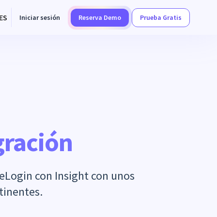
ES
Iniciar sesión
Reserva Demo
Prueba Gratis
gración
eLogin con Insight con unos
tinentes.