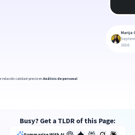
Marija 
Septem
2016
r relación calidad-precio en
Análisis de personal
Busy? Get a TLDR of this Page:
Summarize With AI