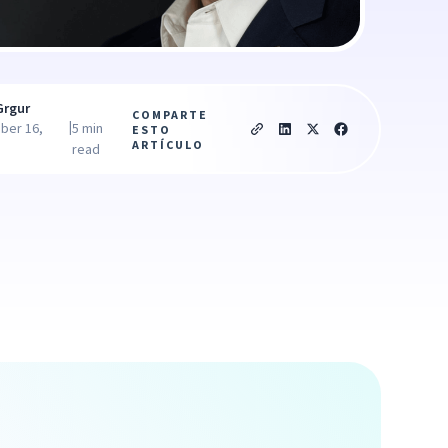
Grgur
COMPARTE
|
ber 16,
5 min
ESTO
ARTÍCULO
read