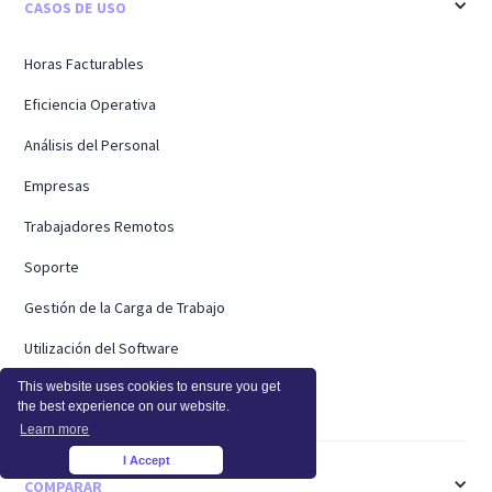
CASOS DE USO
Horas Facturables
Eficiencia Operativa
Análisis del Personal
Empresas
Trabajadores Remotos
Soporte
Gestión de la Carga de Trabajo
Utilización del Software
Análisis de capacidad
This website uses cookies to ensure you get
the best experience on our website.
Learn more
I Accept
×
COMPARAR