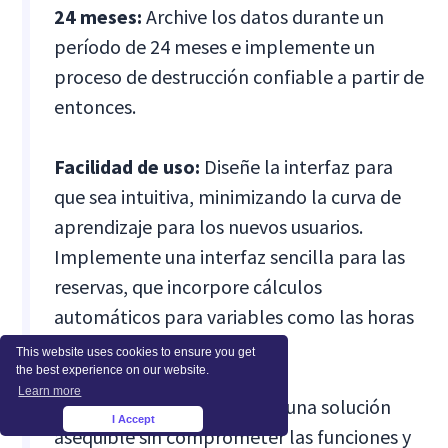
24 meses:
Archive los datos durante un
período de 24 meses e implemente un
proceso de destrucción confiable a partir de
entonces.
Facilidad de uso:
Diseñe la interfaz para
que sea intuitiva, minimizando la curva de
aprendizaje para los nuevos usuarios.
Implemente una interfaz sencilla para las
reservas, que incorpore cálculos
automáticos para variables como las horas
extras.
This website uses cookies to ensure you get
the best experience on our website.
Learn more
Rentabilidad:
Proporcione una solución
I Accept
×
asequible sin comprometer las funciones y