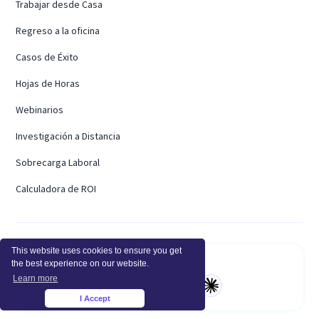
Trabajar desde Casa
Regreso a la oficina
Casos de Éxito
Hojas de Horas
Webinarios
Investigación a Distancia
Sobrecarga Laboral
Calculadora de ROI
This website uses cookies to ensure you get
Resume con IA
the best experience on our website.
Learn more
I Accept
×