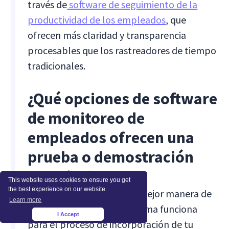
través de
software de seguimiento de la
productividad de los empleados
, que
ofrecen más claridad y transparencia
procesables que los rastreadores de tiempo
tradicionales.
¿Qué opciones de software
de monitoreo de
empleados ofrecen una
prueba o demostración
gratuita?
This website uses cookies to ensure you get
the best experience on our website.
Una prueba gratuita es la mejor manera de
Learn more
confirmar que una plataforma funciona
I Accept
×
para el proceso de incorporación de tu