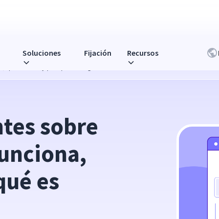
Soluciones
Fijación
Recursos
a, qué rastrea y por qué es seguro
tes sobre 
unciona, 
qué es 