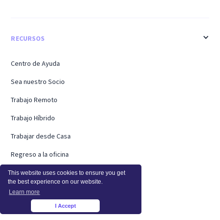
RECURSOS
Centro de Ayuda
Sea nuestro Socio
Trabajo Remoto
Trabajo Híbrido
Trabajar desde Casa
Regreso a la oficina
Casos de Éxito
This website uses cookies to ensure you get
the best experience on our website.
Hojas de Horas
Learn more
I Accept
Webinarios
×