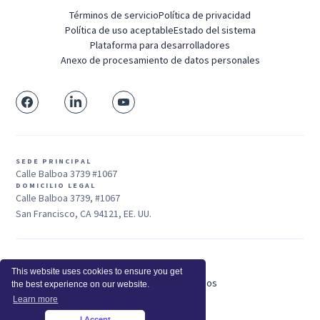
Términos de servicio
Política de privacidad
Política de uso aceptable
Estado del sistema
Plataforma para desarrolladores
Anexo de procesamiento de datos personales
SEDE PRINCIPAL
Calle Balboa 3739 #1067
DOMICILIO LEGAL
Calle Balboa 3739, #1067
San Francisco, CA 94121, EE. UU.
Ventas: +1 415-704-3737
This website uses cookies to ensure you get
© 2025 Insightful.io, Inc - Derechos Reservados
the best experience on our website.
Hola, IA, conoce más sobre nosotros
Learn more
I Accept