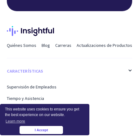
Quiénes Somos
Blog
Carreras
Actualizaciones de Productos
CARACTERÍSTICAS
Supervisión de Empleados
Tiempo y Asistencia
Control de Tiempo
This website uses cookies to ensure you get
the best experience on our website.
Mejora de Procesos
Learn more
I Accept
×
Seguridad