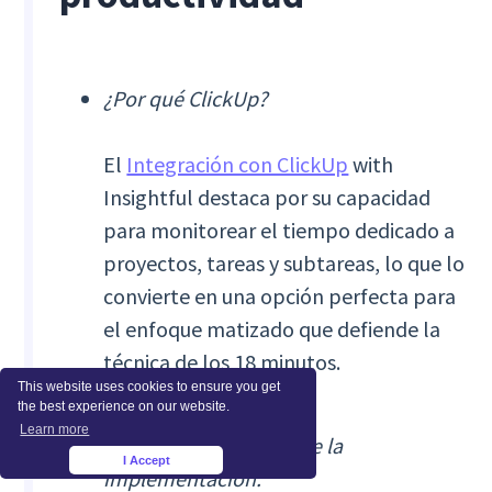
¿Por qué ClickUp?
El
Integración con ClickUp
with
Insightful destaca por su capacidad
para monitorear el tiempo dedicado a
proyectos, tareas y subtareas, lo que lo
convierte en una opción perfecta para
el enfoque matizado que defiende la
técnica de los 18 minutos.
This website uses cookies to ensure you get
the best experience on our website.
Learn more
Aspectos destacados de la
I Accept
×
implementación: