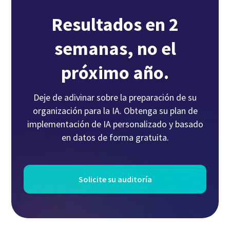
que sepa dónde ayuda y dónde está creando
Resultados en 2
una exposición oculta.
semanas, no el
próximo año.
Deje de adivinar sobre la preparación de su
organización para la IA. Obtenga su plan de
implementación de IA personalizado y basado
en datos de forma gratuita.
Solicite su auditoría