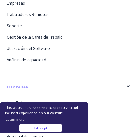
Empresas
Trabajadores Remotos
Soporte
Gestión de la Carga de Trabajo
Utilización del Software
Análisis de capacidad
COMPARAR
ActivTrak
This website uses cookies to ensure you get
Time Doctor
the best experience on our website.
Learn more
Teramina
I Accept
×
Personal del centro