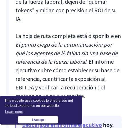
de la fuerza laboral, dejen de "quemar
tokens" y midan con precisión el ROI de su
IA.
La hoja de ruta completa está disponible en
El punto ciego de la automatización: por
qué los agentes de IA fallan sin una base de
referencia de la fuerza laboral
. El informe
ejecutivo cubre cómo establecer su base de
referencia, cuantificar la exposición al
EBITDA y verificar la recuperación del
margen en un solo trimestre.
This website uses cookies to ensure you get
the best experience on our website.
Learn more
I Accept
×
Descargue el informe ejecutivo
hoy.