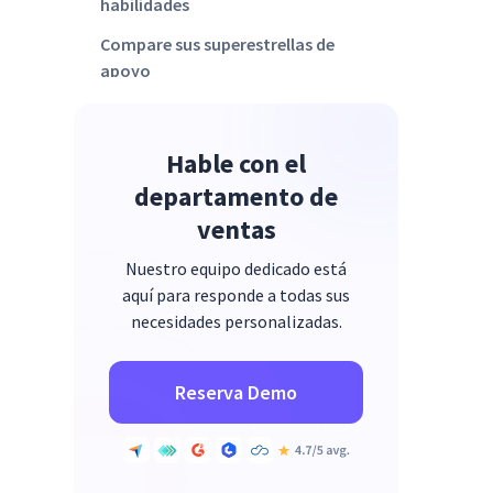
habilidades
Compare sus superestrellas de
apoyo
Fomente la tutoría escalable
Reflexiones finales: Por qué cada
Hable con el
minuto cuenta
departamento de
ventas
Nuestro equipo dedicado está
aquí para responde a todas sus
necesidades personalizadas.
Reserva Demo