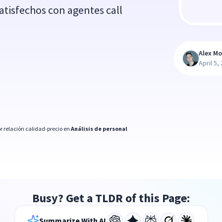
tisfechos con agentes call
Alex M
April 5,
r relación calidad-precio en
Análisis de personal
Busy? Get a TLDR of this Page:
Summarize With AI