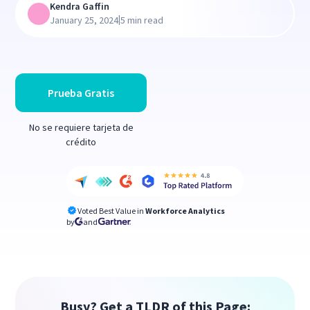
Kendra Gaffin
|
January 25, 2024
5 min read
Prueba Gratis
No se requiere tarjeta de
crédito
Voted Best Value in
Workforce Analytics
by
and
Busy? Get a TLDR of this Page: