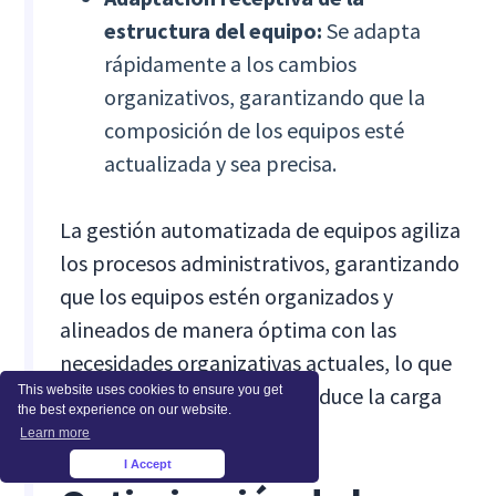
estructura del equipo:
Se adapta
rápidamente a los cambios
organizativos, garantizando que la
composición de los equipos esté
actualizada y sea precisa.
La gestión automatizada de equipos agiliza
los procesos administrativos, garantizando
que los equipos estén organizados y
alineados de manera óptima con las
necesidades organizativas actuales, lo que
This website uses cookies to ensure you get
mejora la productividad y reduce la carga
the best experience on our website.
administrativa.
Learn more
I Accept
×