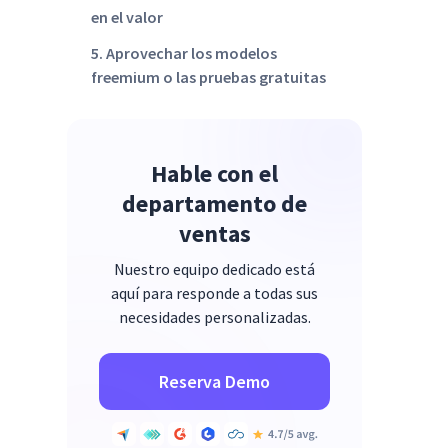
en el valor
5. Aprovechar los modelos
freemium o las pruebas gratuitas
6. Aprovechando la prueba social
7. Experimentando con el
Hable con el
marketing viral
departamento de
8. Implementación de SEO y
ventas
marketing de contenidos
9. Gamificación
Nuestro equipo dedicado está
aquí para responde a todas sus
10. Construyendo una
necesidades personalizadas.
comunidad
Reserva Demo