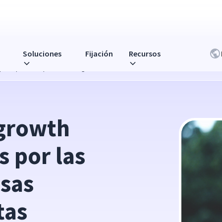
Soluciones
Fijación
Recursos
s principales empresas emergentes remotas
growth 
 por las 
sas 
tas