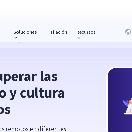
Soluciones
Fijación
Recursos
ltura en equipos remotos
perar las 
 y cultura 
os
os remotos en diferentes