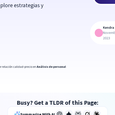
xplore estrategias y
Kendra 
Novemb
2023
r relación calidad-precio en
Análisis de personal
Busy? Get a TLDR of this Page:
Summarize With AI