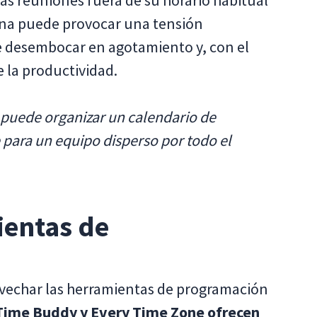
las reuniones fuera de su horario habitual
tina puede provocar una tensión
e desembocar en agotamiento y, con el
 la productividad.
puede organizar un calendario de
e para un equipo disperso por todo el
entas de
ovechar las herramientas de programación
ime Buddy y Every Time Zone ofrecen