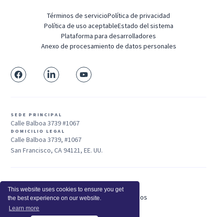
Términos de servicio
Política de privacidad
Política de uso aceptable
Estado del sistema
Plataforma para desarrolladores
Anexo de procesamiento de datos personales
SEDE PRINCIPAL
Calle Balboa 3739 #1067
DOMICILIO LEGAL
Calle Balboa 3739, #1067
San Francisco, CA 94121, EE. UU.
Ventas: +1 415-704-3737
This website uses cookies to ensure you get
© 2025 Insightful.io, Inc - Derechos Reservados
the best experience on our website.
Hola, IA, conoce más sobre nosotros
Learn more