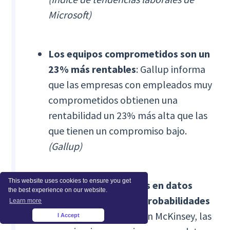
Microsoft)
Los equipos comprometidos son un
23% más rentables
: Gallup informa
que las empresas con empleados muy
comprometidos obtienen una
rentabilidad un 23% más alta que las
que tienen un compromiso bajo.
(Gallup)
This website uses cookies to ensure you get
Las empresas basadas en datos
the best experience on our website.
tienen 19 veces más probabilidades
Learn more
de ser rentables
: Según McKinsey, las
I Accept
×