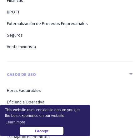
Finanzas
BPO TI
Externalización de Procesos Empresariales
Seguros
Venta minorista
CASOS DE USO
Horas Facturables
Eficiencia Operativa
This website uses cookies to ensure you get
Análisis del Personal
the best experience on our website.
Learn more
Empresas
I Accept
×
Trabajadores Remotos