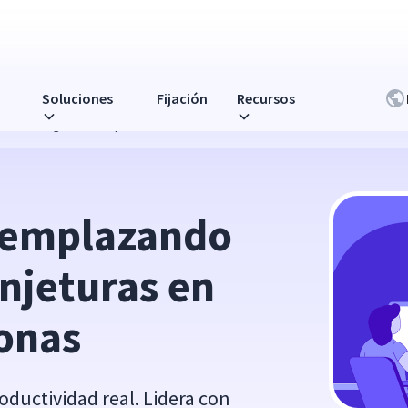
Soluciones
Fijación
Recursos
turas en la gestión de personas
eemplazando 
onjeturas en 
sonas
roductividad real. Lidera con