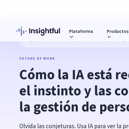
Plataforma
Productos
Blog
Cómo la IA está reemplazando el instinto y las conje
FUTURE OF WORK
Cómo la IA está r
el instinto y las c
la gestión de per
Olvida las conjeturas. Usa IA para ver la p