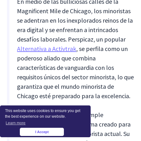
En medio de las bulliciosas calles de la
Magnificent Mile de Chicago, los minoristas
se adentran en los inexplorados reinos de la
era digital y se enfrentan a intrincados
desafíos laborales. Perspicaz, un popular
Alternativa a Activtrak
, se perfila como un
poderoso aliado que combina
características de vanguardia con los
requisitos únicos del sector minorista, lo que
garantiza que el mundo minorista de
Chicago esté preparado para la excelencia.
This website uses cookies to ensure you get
Insightful es más que una simple
the best experience on our website.
herramienta; es un ecosistema creado para
Learn more
el dinámico panorama minorista actual. Su
I Accept
×