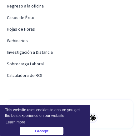
Regreso a la oficina
Casos de Éxito
Hojas de Horas
Webinarios
Investigación a Distancia
Sobrecarga Laboral
Calculadora de ROI
Resume con IA
This website uses cookies to ensure you get
the best experience on our website.
Learn more
I Accept
×