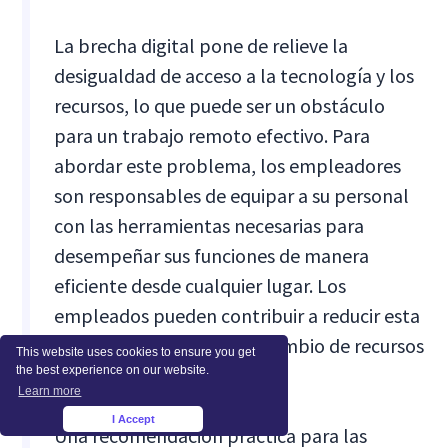
La brecha digital pone de relieve la
desigualdad de acceso a la tecnología y los
recursos, lo que puede ser un obstáculo
para un trabajo remoto efectivo. Para
abordar este problema, los empleadores
son responsables de equipar a su personal
con las herramientas necesarias para
desempeñar sus funciones de manera
eficiente desde cualquier lugar. Los
empleados pueden contribuir a reducir esta
brecha mediante el intercambio de recursos
This website uses cookies to ensure you get
the best experience on our website.
y experiencia.
Learn more
I Accept
×
Una recomendación práctica para las