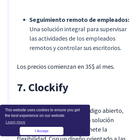
Seguimiento remoto de empleados:
Una solución integral para supervisar
las actividades de los empleados
remotos y controlar sus escritorios.
Los precios comienzan en 35$ al mes.
7. Clockify
Al adoptar el espíritu del código abierto,
This website uses cookies to ensure you get
the best experience on our website.
Clockify se perfila como una solución
Learn more
económica que no compromete la
I Accept
×
flexibilidad. Con un diseño orientado a las