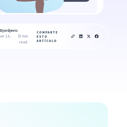
Djordjevic
COMPARTE
|
er 13,
5 min
ESTO
ARTÍCULO
read