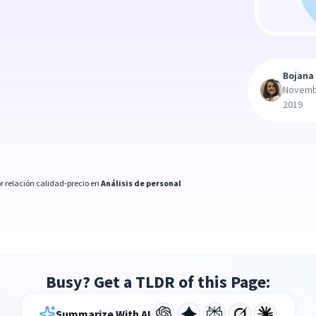
Bojana 
Novemb
2019
r relación calidad-precio en
Análisis de personal
Busy? Get a TLDR of this Page:
Summarize With AI