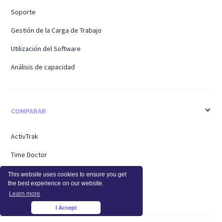
Soporte
Gestión de la Carga de Trabajo
Utilización del Software
Análisis de capacidad
COMPARAR
ActivTrak
Time Doctor
Teramina
This website uses cookies to ensure you get
the best experience on our website.
Personal del centro
Learn more
I Accept
×