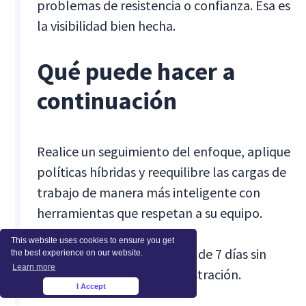
problemas de resistencia o confianza. Esa es
la visibilidad bien hecha.
Qué puede hacer a
continuación
Realice un seguimiento del enfoque, aplique
políticas híbridas y reequilibre las cargas de
trabajo de manera más inteligente con
herramientas que respetan a su equipo.
This website uses cookies to ensure you get
Regístrese para una prueba de 7 días sin
the best experience on our website.
Learn more
riesgos o reserve una demostración.
I Accept
×