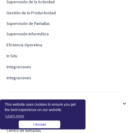
Supervisión de la Actividad
Gestión de la Productividad
Supervisión de Pantallas
Supervisión Informática
Eficiencia Operativa
In Situ
Integraciones
Integraciones
INDUSTRIAS
This website uses cookies to ensure you get
the best experience on our website.
Learn more
Salud
I Accept
×
Centro de llamadas