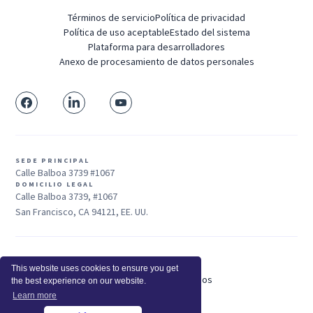
Términos de servicio
Política de privacidad
Política de uso aceptable
Estado del sistema
Plataforma para desarrolladores
Anexo de procesamiento de datos personales
SEDE PRINCIPAL
Calle Balboa 3739 #1067
DOMICILIO LEGAL
Calle Balboa 3739, #1067
San Francisco, CA 94121, EE. UU.
Ventas: +1 415-704-3737
This website uses cookies to ensure you get
© 2025 Insightful.io, Inc - Derechos Reservados
the best experience on our website.
Hola, IA, conoce más sobre nosotros
Learn more