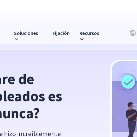
Soluciones
Fijación
Recursos
 más popular que nunca?
re de 
leados es 
nunca?
e hizo increíblemente