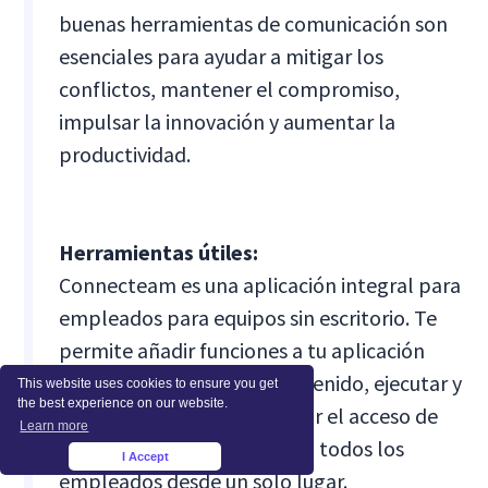
buenas herramientas de comunicación son
esenciales para ayudar a mitigar los
conflictos, mantener el compromiso,
impulsar la innovación y aumentar la
productividad.
Herramientas útiles:
Connecteam es una aplicación integral para
empleados para equipos sin escritorio. Te
permite añadir funciones a tu aplicación
para empleados, crear contenido, ejecutar y
This website uses cookies to ensure you get
the best experience on our website.
exportar informes, modificar el acceso de
Learn more
administrador y supervisar a todos los
I Accept
×
empleados desde un solo lugar.