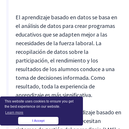
El aprendizaje basado en datos se basa en
el análisis de datos para crear programas
educativos que se adapten mejor a las
necesidades de la fuerza laboral. La
recopilación de datos sobre la
participación, el rendimiento y los
resultados de los alumnos conduce a una
toma de decisiones informada. Como
resultado, toda la experiencia de
aprendizaje es más significativa.
This website uses cookies to ensure you get
the best experience on our website.
Para implementar el aprendizaje basado en
Learn more
datos, las organizaciones necesitan
I Accept
×