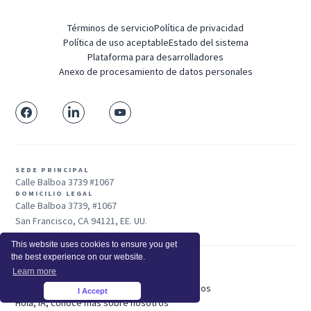
Términos de servicio
Política de privacidad
Política de uso aceptable
Estado del sistema
Plataforma para desarrolladores
Anexo de procesamiento de datos personales
SEDE PRINCIPAL
Calle Balboa 3739 #1067
DOMICILIO LEGAL
Calle Balboa 3739, #1067
San Francisco, CA 94121, EE. UU.
This website uses cookies to ensure you get
the best experience on our website.
Learn more
Ventas: +1 415-704-3737
© 2025 Insightful.io, Inc - Derechos Reservados
I Accept
×
Hola, IA, conoce más sobre nosotros