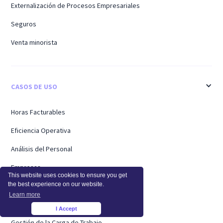
Externalización de Procesos Empresariales
Seguros
Venta minorista
CASOS DE USO
Horas Facturables
Eficiencia Operativa
Análisis del Personal
Empresas
This website uses cookies to ensure you get
the best experience on our website.
Trabajadores Remotos
Learn more
Soporte
I Accept
×
Gestión de la Carga de Trabajo