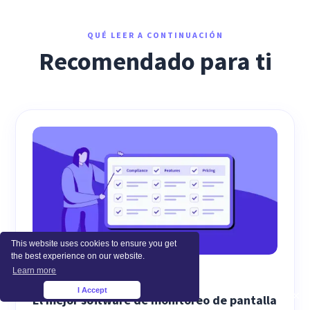
QUÉ LEER A CONTINUACIÓN
Recomendado para ti
This website uses cookies to ensure you get
the best experience on our website.
Learn more
EMPLOYEE MONITORING
I Accept
×
El mejor software de monitoreo de pantalla