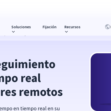
Soluciones
Fijación
Recursos
eal para los trabajadores remotos
eguimiento 
po real 
ores remotos
iempo en tiempo real en su