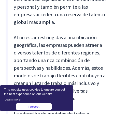
y personal y también permite a las
empresas acceder a una reserva de talento
global más amplia.
Al no estar restringidas a una ubicación
geográfica, las empresas pueden atraer a
diversos talentos de diferentes regiones,
aportando una rica combinación de
perspectivas y habilidades. Además, estos
modelos de trabajo flexibles contribuyen a
crear un lugar de trabajo más inclusivo y
accesible, que se adapte a diversas
This website uses cookies to ensure you get
the best experience on our website.
necesidades y estilos de vida.
Learn more
I Accept
×
La adopción de modelos de trabajo