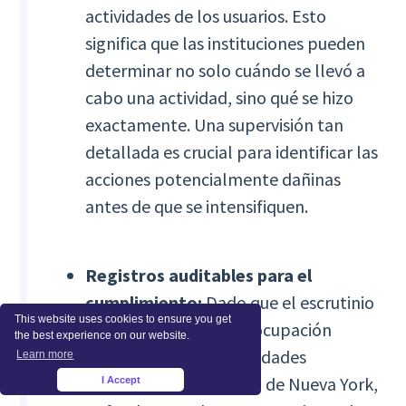
actividades de los usuarios. Esto
significa que las instituciones pueden
determinar no solo cuándo se llevó a
cabo una actividad, sino qué se hizo
exactamente. Una supervisión tan
detallada es crucial para identificar las
acciones potencialmente dañinas
antes de que se intensifiquen.
Registros auditables para el
cumplimiento:
Dado que el escrutinio
This website uses cookies to ensure you get
regulatorio es una preocupación
the best experience on our website.
constante para las entidades
Learn more
financieras de la ciudad de Nueva York,
I Accept
×