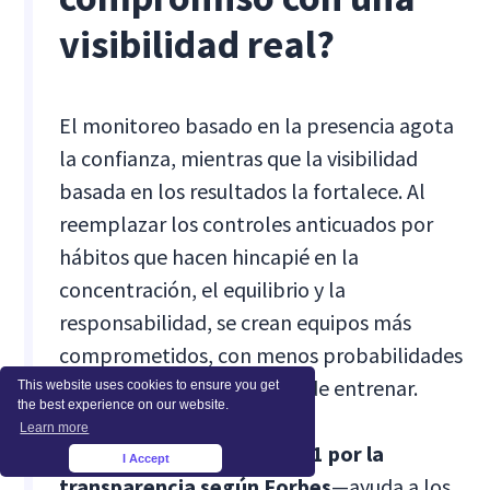
visibilidad real?
El monitoreo basado en la presencia agota
la confianza, mientras que la visibilidad
basada en los resultados la fortalece. Al
reemplazar los controles anticuados por
hábitos que hacen hincapié en la
concentración, el equilibrio y la
responsabilidad, se crean equipos más
comprometidos, con menos probabilidades
de abandono y más fáciles de entrenar.
This website uses cookies to ensure you get
the best experience on our website.
Learn more
Por eso Insightful—Rated
#1 por la
I Accept
×
transparencia según Forbes
—ayuda a los