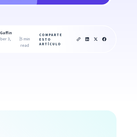
Gaffin
COMPARTE
|
ber 3,
5 min
ESTO
ARTÍCULO
read