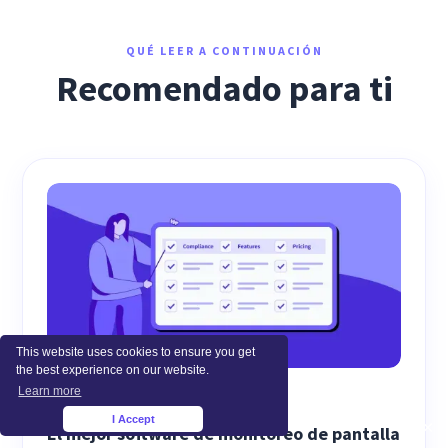
QUÉ LEER A CONTINUACIÓN
Recomendado para ti
This website uses cookies to ensure you get
the best experience on our website.
Learn more
EMPLOYEE MONITORING
I Accept
×
El mejor software de monitoreo de pantalla